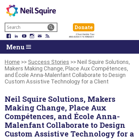
Neil
We
Skip
use
Search
Donate
Donate
Squire
to
technology,
for:
Navigation
Charitable Tax
Society
knowledge
Facebook
LinkedIn
YouTube
Instagram
Email
RSS
#864366174 RR0001
Skip
Skip
and
Return
Menu
to
To
passion
To
content
Start
to
Start
Of
empower
Of
Home
>>
Success Stories
>>
Neil Squire Solutions,
Main
Canadians
Main
Makers Making Change, Place Aux Compétences,
Menu
with
Menu
and École Anna-Malenfant Collaborate to Design
disabilities.
Custom Assistive Technology for a Client
Neil Squire Solutions, Makers
Making Change, Place Aux
Compétences, and École Anna-
Malenfant Collaborate to Design
Custom Assistive Technology for a