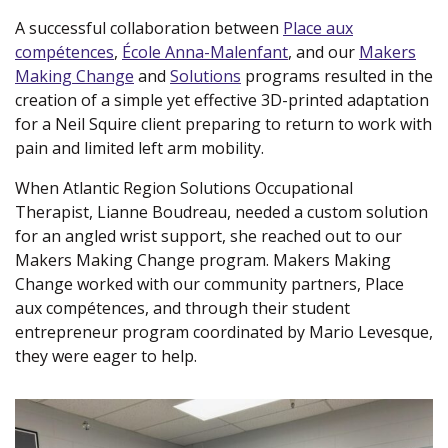
A successful collaboration between
Place aux
compétences
(new window)
,
École Anna-Malenfant
(new window)
, and our
Makers
Making Change
(new window)
and
Solutions
(new window)
programs resulted in the
creation of a simple yet effective 3D-printed adaptation
for a Neil Squire client preparing to return to work with
pain and limited left arm mobility.
When Atlantic Region Solutions Occupational
Therapist, Lianne Boudreau, needed a custom solution
for an angled wrist support, she reached out to our
Makers Making Change program. Makers Making
Change worked with our community partners, Place
aux compétences, and through their student
entrepreneur program coordinated by Mario Levesque,
they were eager to help.