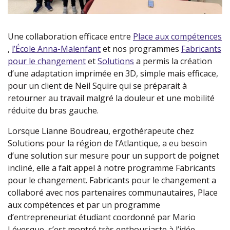
Une collaboration efficace entre
Place aux compétences
(nouvelle fenetre)
,
l’École Anna-Malenfant
(nouvelle fenetre)
et nos programmes
Fabricants
pour le changement
(nouvelle fenetre)
et
Solutions
(nouvelle fenetre)
a permis la création
d’une adaptation imprimée en 3D, simple mais efficace,
pour un client de Neil Squire qui se préparait à
retourner au travail malgré la douleur et une mobilité
réduite du bras gauche.
Lorsque Lianne Boudreau, ergothérapeute chez
Solutions pour la région de l’Atlantique, a eu besoin
d’une solution sur mesure pour un support de poignet
incliné, elle a fait appel à notre programme Fabricants
pour le changement. Fabricants pour le changement a
collaboré avec nos partenaires communautaires, Place
aux compétences et par un programme
d’entrepreneuriat étudiant coordonné par Mario
Lévesque, s’est montré très enthousiaste à l’idée